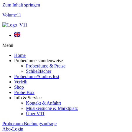
Zum Inhalt springen
Volume11
Menü
Home
Proberäume stundenweise
Proberäume & Preise
Schließfächer
Proberäume/Studios fest
Verleih
Shop
Probe-Box
Info & Service
Kontakt & Anfahrt
Musikersuche & Marktplatz
Über V11
Proberaum Buchungsanfrage
Abo-Login