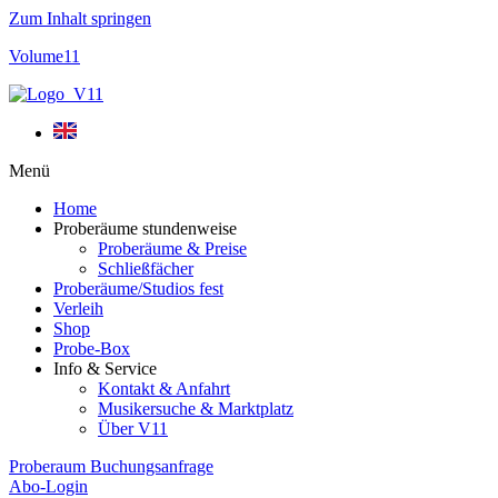
Zum Inhalt springen
Volume11
Menü
Home
Proberäume stundenweise
Proberäume & Preise
Schließfächer
Proberäume/Studios fest
Verleih
Shop
Probe-Box
Info & Service
Kontakt & Anfahrt
Musikersuche & Marktplatz
Über V11
Proberaum Buchungsanfrage
Abo-Login