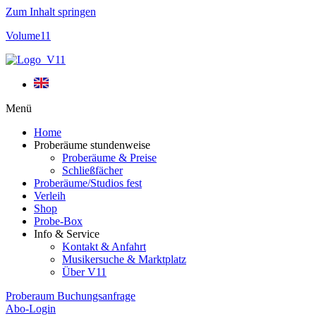
Zum Inhalt springen
Volume11
Menü
Home
Proberäume stundenweise
Proberäume & Preise
Schließfächer
Proberäume/Studios fest
Verleih
Shop
Probe-Box
Info & Service
Kontakt & Anfahrt
Musikersuche & Marktplatz
Über V11
Proberaum Buchungsanfrage
Abo-Login